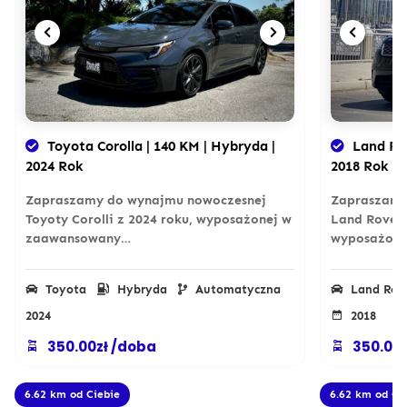
Toyota Corolla | 140 KM | Hybryda |
Land Rov
2024 Rok
2018 Rok
Zapraszamy do wynajmu nowoczesnej
Zapraszamy
Toyoty Corolli z 2024 roku, wyposażonej w
Land Rovera
zaawansowany…
wyposażon
Toyota
Hybryda
Automatyczna
Land Rov
2024
2018
350.00zł /doba
350.00z
6.62 km od Ciebie
6.62 km od Ci