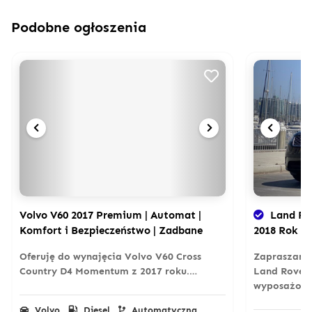
Podobne ogłoszenia
Volvo V60 2017 Premium | Automat |
Land Rov
Komfort i Bezpieczeństwo | Zadbane
2018 Rok
Oferuję do wynajęcia Volvo V60 Cross
Zapraszamy
Country D4 Momentum z 2017 roku.…
Land Rovera
wyposażon
Volvo
Diesel
Automatyczna