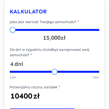
KALKULATOR
Jaka jest wartość Twojego samochodu?
*
15,000zł
Ile dni w tygodniu chciałbyś wynajmować swój
samochód?
*
4
dni
1
dni
7
dni
Potencjalny roczny zarobek
*
10400
zł