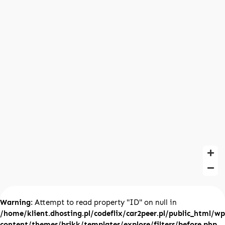
Warning
: Attempt to read property "ID" on null in
/home/klient.dhosting.pl/codeflix/car2peer.pl/public_html/wp
content/themes/brikk/templates/explore/filters/before.php